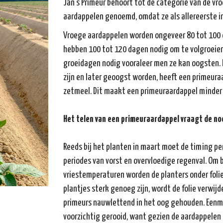
Jan's Primeur behoort tot de categorie van de v
aardappelen genoemd, omdat ze als allereerste i
Vroege aardappelen worden ongeveer 80 tot 100 
hebben 100 tot 120 dagen nodig om te volgroeien
groeidagen nodig vooraleer men ze kan oogsten. I
zijn en later geoogst worden, heeft een primeura
zetmeel. Dit maakt een primeuraardappel minder 
Het telen van een primeuraardappel vraagt de no
Reeds bij het planten in maart moet de timing p
periodes van vorst en overvloedige regenval. Om
vriestemperaturen worden de planters onder folie
plantjes sterk genoeg zijn, wordt de folie verwij
primeurs nauwlettend in het oog gehouden. Eenmaa
voorzichtig gerooid, want gezien de aardappelen n