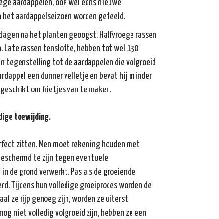
roege aardappelen, ook wel eens nieuwe
n het aardappelseizoen worden geteeld.
dagen na het planten geoogst. Halfvroege rassen
. Late rassen tenslotte, hebben tot wel 130
n tegenstelling tot de aardappelen die volgroeid
ardappel een dunner velletje en bevat hij minder
geschikt om frietjes van te maken.
dige toewijding.
erfect zitten. Men moet rekening houden met
 beschermd te zijn tegen eventuele
 in de grond verwerkt. Pas als de groeiende
derd. Tijdens hun volledige groeiproces worden de
l ze rijp genoeg zijn, worden ze uiterst
og niet volledig volgroeid zijn, hebben ze een