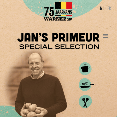
NL
-
FR